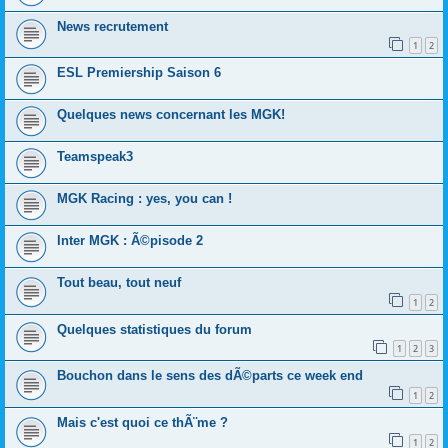
News recrutement
1
2
ESL Premiership Saison 6
Quelques news concernant les MGK!
Teamspeak3
MGK Racing : yes, you can !
Inter MGK : Ã©pisode 2
Tout beau, tout neuf
1
2
Quelques statistiques du forum
1
2
3
Bouchon dans le sens des dÃ©parts ce week end
1
2
Mais c'est quoi ce thÃ¨me ?
1
2