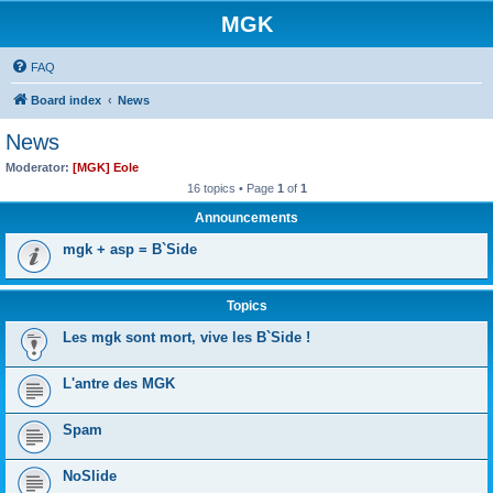
MGK
FAQ
Board index
News
News
Moderator:
[MGK] Eole
16 topics • Page
1
of
1
Announcements
mgk + asp = B`Side
Topics
Les mgk sont mort, vive les B`Side !
L'antre des MGK
Spam
NoSlide