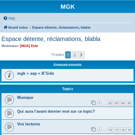
MGK
FAQ
Board index
Espace détente, réclamations, blabla
Espace détente, réclamations, blabla
Moderator:
[MGK] Eole
1
2
Next
74 topics
Announcements
mgk + asp = B`Side
Topics
Musique
1
82
83
84
85
…
Qui aura l'avant dernier mot sur ce topic?
Vos lectures
1
16
17
18
19
…