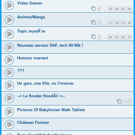
Video Games
1
33
34
35
36
…
Animes/Manga
1
17
18
19
20
…
Topic mystÃ¨re
1
34
35
36
37
…
Nouveau serveur DAF, tech 60-90k !
Humour marrant
???
Un gars, une fille, ou l'inverse.
--> Le flooder floodÃ© <--
1
2
Pictures Of Babylonian Math Tablets
Chdanao Forever