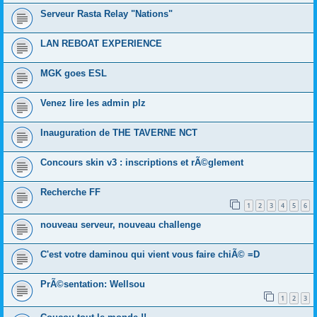
Serveur Rasta Relay "Nations"
LAN REBOAT EXPERIENCE
MGK goes ESL
Venez lire les admin plz
Inauguration de THE TAVERNE NCT
Concours skin v3 : inscriptions et rÃ©glement
Recherche FF
1
2
3
4
5
6
nouveau serveur, nouveau challenge
C'est votre daminou qui vient vous faire chiÃ© =D
PrÃ©sentation: Wellsou
1
2
3