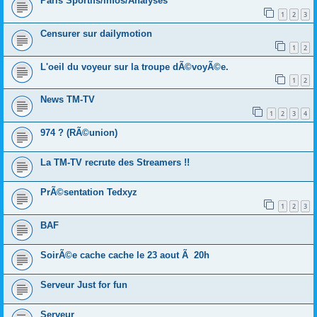
Paris Sportifs/infos/Analyses
1
2
3
Censurer sur dailymotion
1
2
L'oeil du voyeur sur la troupe dÃ©voyÃ©e.
1
2
News TM-TV
1
2
3
4
974 ? (RÃ©union)
La TM-TV recrute des Streamers !!
PrÃ©sentation Tedxyz
1
2
3
BAF
SoirÃ©e cache cache le 23 aout Ã 20h
Serveur Just for fun
Serveur