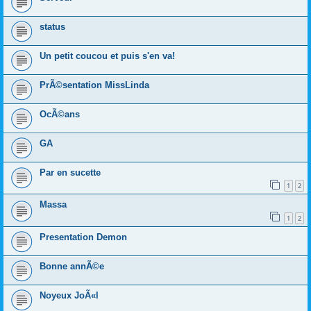
status
Un petit coucou et puis s'en va!
PrÃ©sentation MissLinda
OcÃ©ans
GA
Par en sucette
1
2
Massa
1
2
Presentation Demon
Bonne annÃ©e
Noyeux JoÃ«l