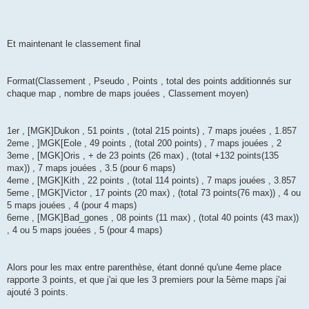
Et maintenant le classement final
Format(Classement , Pseudo , Points , total des points additionnés sur
chaque map , nombre de maps jouées , Classement moyen)
1er , [MGK]Dukon , 51 points , (total 215 points) , 7 maps jouées , 1.857
2eme , ]MGK[Eole , 49 points , (total 200 points) , 7 maps jouées , 2
3eme , [MGK]Oris , + de 23 points (26 max) , (total +132 points(135
max)) , 7 maps jouées , 3.5 (pour 6 maps)
4eme , [MGK]Kith , 22 points , (total 114 points) , 7 maps jouées , 3.857
5eme , [MGK]Victor , 17 points (20 max) , (total 73 points(76 max)) , 4 ou
5 maps jouées , 4 (pour 4 maps)
6eme , [MGK]Bad_gones , 08 points (11 max) , (total 40 points (43 max))
, 4 ou 5 maps jouées , 5 (pour 4 maps)
Alors pour les max entre parenthèse, étant donné qu'une 4eme place
rapporte 3 points, et que j'ai que les 3 premiers pour la 5ème maps j'ai
ajouté 3 points.