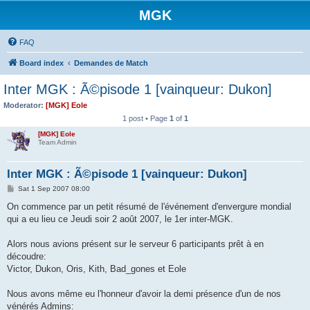
MGK
FAQ
Board index
Demandes de Match
Inter MGK : Ã©pisode 1 [vainqueur: Dukon]
Moderator:
[MGK] Eole
1 post • Page
1
of
1
[MGK] Eole
Team Admin
Inter MGK : Ã©pisode 1 [vainqueur: Dukon]
P
Sat 1 Sep 2007 08:00
o
s
On commence par un petit résumé de l'événement d'envergure mondial
t
qui a eu lieu ce Jeudi soir 2 août 2007, le 1er inter-MGK.
Alors nous avions présent sur le serveur 6 participants prêt à en
découdre:
Victor, Dukon, Oris, Kith, Bad_gones et Eole
Nous avons même eu l'honneur d'avoir la demi présence d'un de nos
vénérés Admins: