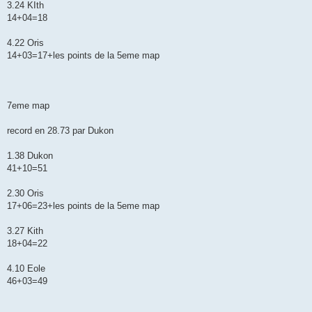
3.24 KIth
14+04=18
4.22 Oris
14+03=17+les points de la 5eme map
7eme map
record en 28.73 par Dukon
1.38 Dukon
41+10=51
2.30 Oris
17+06=23+les points de la 5eme map
3.27 Kith
18+04=22
4.10 Eole
46+03=49