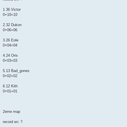
1.36 Victor
0+10=10
2.32 Dukon
0+06=06
3.26 Eole
0+04=04
4.24 Oris
0+03=03
5.13 Bad_gones
0+02=02
6.12 Kith
0+01=01
2eme map
record en: ?