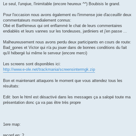
Le seul, l'unqiue, l'inimitable (encore heureux ^^) Boubisis le grand.
Pour l'occasion nous avons également eu l'immense joie d'acceuillir deux
commentateurs mondialement connus:
Obé et Barthimeus qui ont enflammé le chat de leurs commentaires
endiablés et leurs vannes sur les tondeuses, jardiniers et j'en passe ...
Malheureusement nous avons perdu deux participants en cours de route:
Bad_gones et Victor qui n'a pu jouer dans de bonnes conditions du fait
qu'il hébergé lui même le serveur (encore merci)
Les screens sont disponibles ici:
http://www.e-ole.net/trackmania/screensintermgk.zip
Bon et maintenant attaquons le moment que vous attendez tous les
résultats:
Edit: bon le html est désactivé dans les messages ça a salopé toute ma
présentation donc ça va pas être très propre
1ere map:
record en: ?