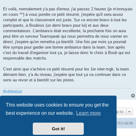
Et voilà, normalement y'a pas d'erreur, j'ai passez 2 heures (je m'ennuyais
en cours ^^) à vous pondre ce petit résumé, j'espère qu'il sera assez
complet et que le classement est juste. Sur ce encore bravo à tout les
participants, à Boubisis (un demi bravo pour lui) et aux deux
commentateurs. L'ambiance était excellente, la prochaine fois on aura
peut être un serveur Teamspeak qui nous permettra de nous vanner en
direct, j'espère qu'on remettra ça bientôt. Une fois par mois ça pourrait
être sympa pour garder une bonne ambiance dans la team, bon après
c'est du travail d'organiser tout ça, je laisse donc le choix à Boub qui est
responsable des matchs.
C'est ainsi que s'achève ce petit résumé pour les 1er inter-mgk, la team
démarre bien, y'a du niveau, j'espère que tout ça va continuer dans ce
sens au revoir et à bientôt sur les pistes.
MyAnimeList
1 post • Page
1
of
1
This website uses cookies to ensure you get the
Jump to
best experience on our website.
Learn more
Board index
All times are
UTC+02:00
Got it!
Powered by
phpBB
® Forum Software © phpBB Limited