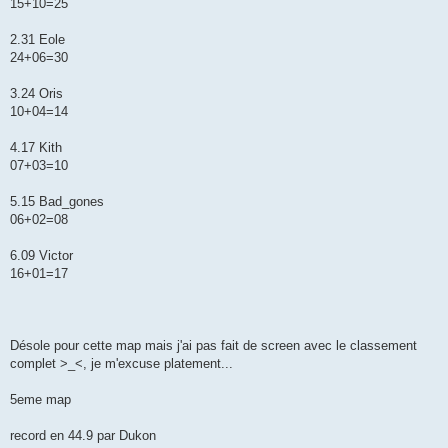
15+10=25
2.31 Eole
24+06=30
3.24 Oris
10+04=14
4.17 Kith
07+03=10
5.15 Bad_gones
06+02=08
6.09 Victor
16+01=17
Désole pour cette map mais j'ai pas fait de screen avec le classement
complet >_<, je m'excuse platement...
5eme map
record en 44.9 par Dukon