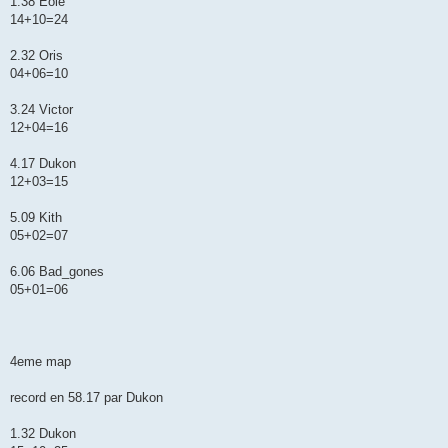
1.38 Eole
14+10=24
2.32 Oris
04+06=10
3.24 Victor
12+04=16
4.17 Dukon
12+03=15
5.09 Kith
05+02=07
6.06 Bad_gones
05+01=06
4eme map
record en 58.17 par Dukon
1.32 Dukon